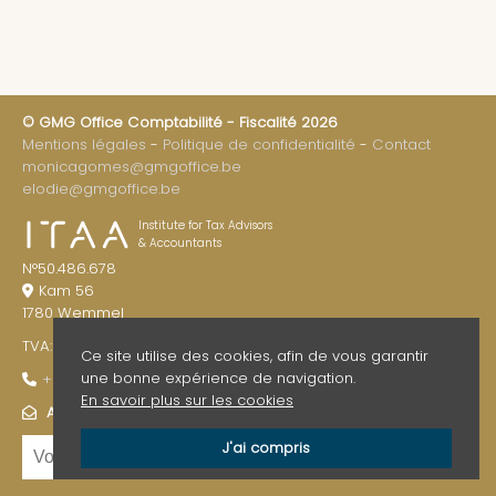
© GMG Office Comptabilité - Fiscalité 2026
Mentions légales
Politique de confidentialité
Contact
monicagomes@gmgoffice.be
elodie@gmgoffice.be
Institute for Tax Advisors
& Accountants
N°50.486.678
Kam 56
1780 Wemmel
TVA: BE 0841.708.095
Ce site utilise des cookies, afin de vous garantir
une bonne expérience de navigation.
+32 (0)2 461 34 87
En savoir plus sur les cookies
ABONNEZ-VOUS À NOTRE NEWSLETTER
J'ai compris